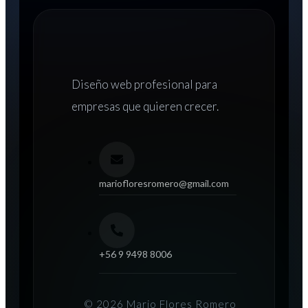
Diseño web
profesional para
empresas que quieren crecer.
mariofloresromero@gmail.com
+56 9 9498 8006
© 2026 Mario Flores Romero