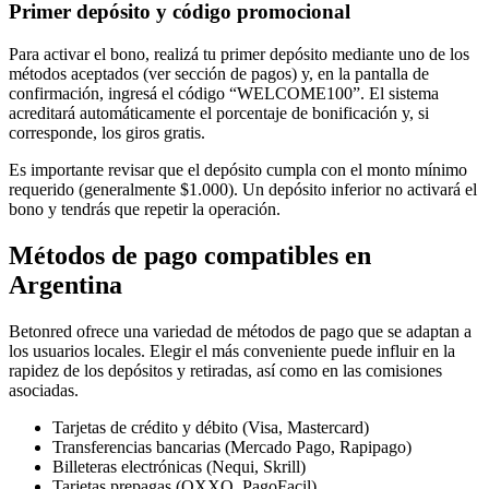
Primer depósito y código promocional
Para activar el bono, realizá tu primer depósito mediante uno de los
métodos aceptados (ver sección de pagos) y, en la pantalla de
confirmación, ingresá el código “WELCOME100”. El sistema
acreditará automáticamente el porcentaje de bonificación y, si
corresponde, los giros gratis.
Es importante revisar que el depósito cumpla con el monto mínimo
requerido (generalmente $1.000). Un depósito inferior no activará el
bono y tendrás que repetir la operación.
Métodos de pago compatibles en
Argentina
Betonred ofrece una variedad de métodos de pago que se adaptan a
los usuarios locales. Elegir el más conveniente puede influir en la
rapidez de los depósitos y retiradas, así como en las comisiones
asociadas.
Tarjetas de crédito y débito (Visa, Mastercard)
Transferencias bancarias (Mercado Pago, Rapipago)
Billeteras electrónicas (Nequi, Skrill)
Tarjetas prepagas (OXXO, PagoFacil)