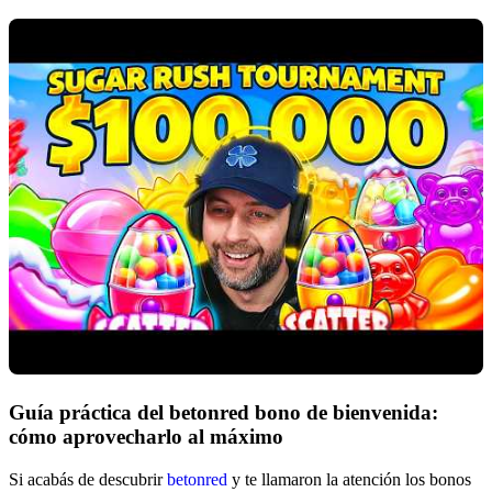
Guía práctica del betonred bono de bienvenida:
cómo aprovecharlo al máximo
Si acabás de descubrir
betonred
y te llamaron la atención los bonos