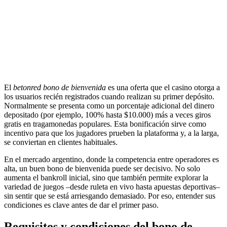
El
betonred bono de bienvenida
es una oferta que el casino otorga a
los usuarios recién registrados cuando realizan su primer depósito.
Normalmente se presenta como un porcentaje adicional del dinero
depositado (por ejemplo, 100% hasta $10.000) más a veces giros
gratis en tragamonedas populares. Esta bonificación sirve como
incentivo para que los jugadores prueben la plataforma y, a la larga,
se conviertan en clientes habituales.
En el mercado argentino, donde la competencia entre operadores es
alta, un buen bono de bienvenida puede ser decisivo. No solo
aumenta el bankroll inicial, sino que también permite explorar la
variedad de juegos –desde ruleta en vivo hasta apuestas deportivas–
sin sentir que se está arriesgando demasiado. Por eso, entender sus
condiciones es clave antes de dar el primer paso.
Requisitos y condiciones del bono de