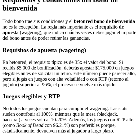
bienvenida
Todo bono trae sus condiciones y el
betonred bono de bienvenida
no es la excepción. La regla más importante es el
requisito de
apuesta
(wagering), que indica cuántas veces debes jugar el importe
del bono antes de poder retirar las ganancias.
Requisitos de apuesta (wagering)
En betonred, el requisito típico es de 35x el valor del bono. Si
recibís $5.000 de bonificación, deberás apostar $175.000 en juegos
elegibles antes de solicitar un retiro. Este número puede parecer alto,
pero si jugás en juegos con alta volatilidad o con RTP (retorno al
jugador) superior al 96%, el proceso se vuelve más rápido.
Juegos elegibles y RTP
No todos los juegos cuentan para cumplir el wagering. Las slots
suelen contribuir al 100%, mientras que la mesa (blackjack,
baccarat) a veces solo al 10-20%. Además, los juegos con RTP alto
(como
Book of Dead
con 96.21%) son preferibles porque,
estadísticamente, devuelven más al jugador a largo plazo.