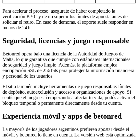
Para acelerar el proceso, asegurate de haber completado la
verificación KYC y de no superar los límites de apuesta antes de
solicitar el retiro. En caso de demoras, el soporte suele responder en
menos de 24 h.
Seguridad, licencias y juego responsable
Betonred opera bajo una licencia de la Autoridad de Juegos de
Malta, lo que garantiza que cumple con estándares internacionales
de seguridad y juego limpio. Además, la plataforma emplea
encriptación SSL de 256 bits para proteger la información financiera
y personal de los usuarios.
El sitio también incluye herramientas de juego responsable: límites
de depósito, autoexclusión y acceso a organizaciones de apoyo. Si
sentís que el juego está empezando a afectar tu vida, podés activar el
bloqueo temporal o permanente directamente desde tu cuenta.
Experiencia móvil y apps de betonred
La mayoría de los jugadores argentinos prefieren apostar desde el
móvil, y betonred lo tiene en cuenta. La versión web está optimizada