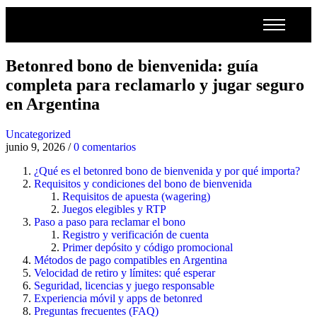
Betonred bono de bienvenida: guía
completa para reclamarlo y jugar seguro
en Argentina
Uncategorized
junio 9, 2026
/
0 comentarios
¿Qué es el betonred bono de bienvenida y por qué importa?
Requisitos y condiciones del bono de bienvenida
Requisitos de apuesta (wagering)
Juegos elegibles y RTP
Paso a paso para reclamar el bono
Registro y verificación de cuenta
Primer depósito y código promocional
Métodos de pago compatibles en Argentina
Velocidad de retiro y límites: qué esperar
Seguridad, licencias y juego responsable
Experiencia móvil y apps de betonred
Preguntas frecuentes (FAQ)