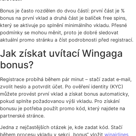
Bonus je často rozdělen do dvou částí: první část je %
bonus na první vklad a druhá část je balíček free spins,
který se aktivuje po splnění minimálního vkladu. Přesné
podmínky se mohou měnit, proto je dobré sledovat
aktuální promo stránku a číst podrobnosti před registrací.
Jak získat uvítací Wingaga
bonus?
Registrace probíhá během pár minut – stačí zadat e‑mail,
zvolit heslo a potvrdit účet. Po ověření identity (KYC)
můžete provést první vklad a získat bonus automaticky,
pokud splníte požadovanou výši vkladu. Pro získání
bonusu je potřeba použít promo kód, který najdete na
partnerské stránce.
Jedna z nejčastějších otázek je, kde zadat kód. Stačí
během procesu vkladu v sekci „bonus“ vložit
winairlines