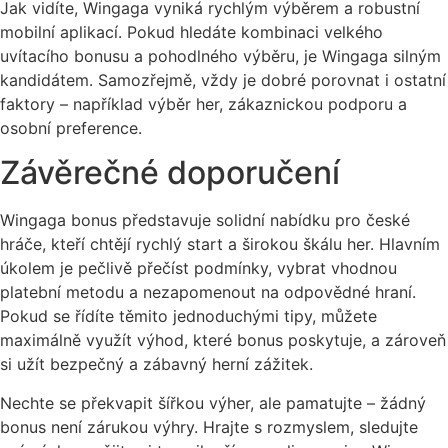
Jak vidíte, Wingaga vyniká rychlým výběrem a robustní
mobilní aplikací. Pokud hledáte kombinaci velkého
uvítacího bonusu a pohodlného výběru, je Wingaga silným
kandidátem. Samozřejmě, vždy je dobré porovnat i ostatní
faktory – například výběr her, zákaznickou podporu a
osobní preference.
Závěrečné doporučení
Wingaga bonus představuje solidní nabídku pro české
hráče, kteří chtějí rychlý start a širokou škálu her. Hlavním
úkolem je pečlivě přečíst podmínky, vybrat vhodnou
platební metodu a nezapomenout na odpovědné hraní.
Pokud se řídíte těmito jednoduchými tipy, můžete
maximálně využít výhod, které bonus poskytuje, a zároveň
si užít bezpečný a zábavný herní zážitek.
Nechte se překvapit šířkou výher, ale pamatujte – žádný
bonus není zárukou výhry. Hrajte s rozmyslem, sledujte