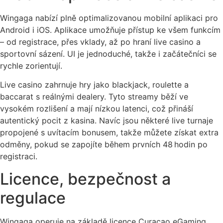
Wingaga nabízí plně optimalizovanou mobilní aplikaci pro
Android i iOS. Aplikace umožňuje přístup ke všem funkcím
– od registrace, přes vklady, až po hraní live casino a
sportovní sázení. UI je jednoduché, takže i začátečníci se
rychle zorientují.
Live casino zahrnuje hry jako blackjack, roulette a
baccarat s reálnými dealery. Tyto streamy běží ve
vysokém rozlišení a mají nízkou latenci, což přináší
autentický pocit z kasina. Navíc jsou některé live turnaje
propojené s uvítacím bonusem, takže můžete získat extra
odměny, pokud se zapojíte během prvních 48 hodin po
registraci.
Licence, bezpečnost a
regulace
Wingaga operuje na základě licence Curacao eGaming,