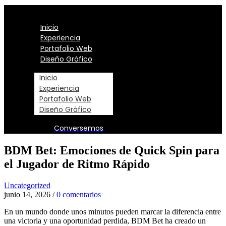
Inicio
Experiencia
Portafolio Web
Diseño Gráfico
Inicio
Experiencia
Portafolio Web
Diseño Gráfico
Conversemos
BDM Bet: Emociones de Quick Spin para
el Jugador de Ritmo Rápido
Uncategorized
junio 14, 2026
/
0 comentarios
En un mundo donde unos minutos pueden marcar la diferencia entre
una victoria y una oportunidad perdida, BDM Bet ha creado un