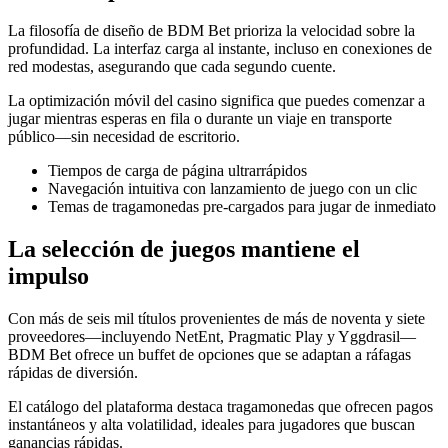
La filosofía de diseño de BDM Bet prioriza la velocidad sobre la
profundidad. La interfaz carga al instante, incluso en conexiones de
red modestas, asegurando que cada segundo cuente.
La optimización móvil del casino significa que puedes comenzar a
jugar mientras esperas en fila o durante un viaje en transporte
público—sin necesidad de escritorio.
Tiempos de carga de página ultrarrápidos
Navegación intuitiva con lanzamiento de juego con un clic
Temas de tragamonedas pre-cargados para jugar de inmediato
La selección de juegos mantiene el
impulso
Con más de seis mil títulos provenientes de más de noventa y siete
proveedores—incluyendo NetEnt, Pragmatic Play y Yggdrasil—
BDM Bet ofrece un buffet de opciones que se adaptan a ráfagas
rápidas de diversión.
El catálogo del plataforma destaca tragamonedas que ofrecen pagos
instantáneos y alta volatilidad, ideales para jugadores que buscan
ganancias rápidas.