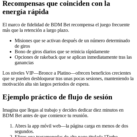
Recompensas que coinciden con la
energía rápida
El marco de fidelidad de BDM Bet recompensa el juego frecuente
más que la retención a largo plazo.
Misiones que se activan después de un número determinado
de giros
Bono de giros diarios que se reinicia rápidamente
Opciones de rakeback que se aplican inmediatamente tras las
ganancias
Los niveles VIP—Bronce a Platino—ofrecen beneficios crecientes
que se pueden desbloquear tras unas pocas sesiones, manteniendo la
motivación alta sin largos periodos de espera.
Ejemplo práctico de flujo de sesión
Imagina que llegas al trabajo y decides dedicar diez minutos en
BDM Bet antes de que comience tu reunión.
Abres la app móvil web—la página carga en menos de dos
segundos.
Eliges una tragamonedas de alto pago titulada “Turbo