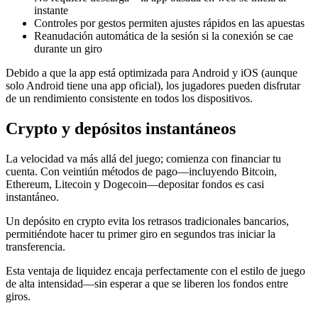
instante
Controles por gestos permiten ajustes rápidos en las apuestas
Reanudación automática de la sesión si la conexión se cae
durante un giro
Debido a que la app está optimizada para Android y iOS (aunque
solo Android tiene una app oficial), los jugadores pueden disfrutar
de un rendimiento consistente en todos los dispositivos.
Crypto y depósitos instantáneos
La velocidad va más allá del juego; comienza con financiar tu
cuenta. Con veintiún métodos de pago—incluyendo Bitcoin,
Ethereum, Litecoin y Dogecoin—depositar fondos es casi
instantáneo.
Un depósito en crypto evita los retrasos tradicionales bancarios,
permitiéndote hacer tu primer giro en segundos tras iniciar la
transferencia.
Esta ventaja de liquidez encaja perfectamente con el estilo de juego
de alta intensidad—sin esperar a que se liberen los fondos entre
giros.