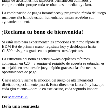
fatiga de decisiones; los jugadores permanecen confiados y
comprometidos porque cada resultado es inmediato y claro.
La combinación de pagos instantáneos y progresión rápida del juego
mantiene alta la motivación, fomentando visitas repetidas sin
agotamiento mental.
¡Reclama tu bono de bienvenida!
Si estás listo para experimentar las emociones de ritmo rápido de
BDM Bet de primera mano, regístrate hoy y desbloquea hasta
€1,500 más giros gratis en tus primeros tres depósitos.
La estructura del bono es sencilla—los depósitos mínimos
comienzan en €20—y aunque el requisito de apuesta es estándar, es
manejable en sesiones de juego rápido gracias a las frecuentes
oportunidades de pago.
Únete ahora y siente la emoción del juego de alta intensidad
diseñado especialmente para ti. Entra directo en la acción y haz que
cada giro cuente—porque en este casino, cada segundo importa.
Por
Mafloro1975
Deja una respuesta