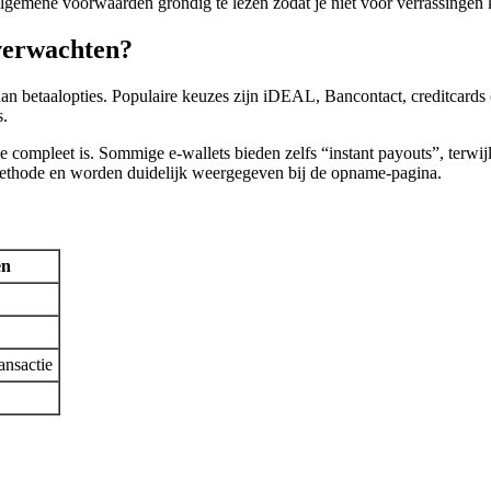
lgemene voorwaarden grondig te lezen zodat je niet voor verrassingen 
verwachten?
an betaalopties. Populaire keuzes zijn iDEAL, Bancontact, creditcards (
s.
e compleet is. Sommige e‑wallets bieden zelfs “instant payouts”, terw
 methode en worden duidelijk weergegeven bij de opname‑pagina.
en
ansactie