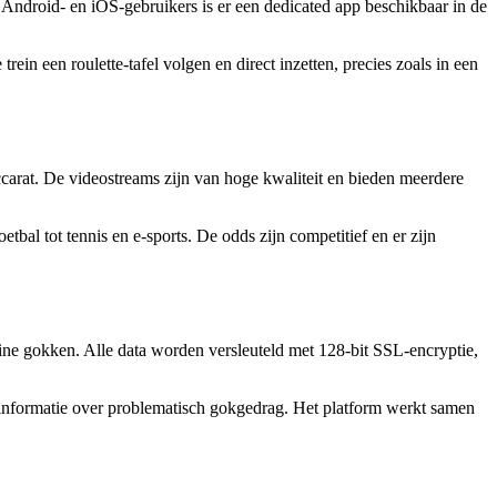
 Android‑ en iOS‑gebruikers is er een dedicated app beschikbaar in de
rein een roulette‑tafel volgen en direct inzetten, precies zoals in een
ccarat. De videostreams zijn van hoge kwaliteit en bieden meerdere
tbal tot tennis en e‑sports. De odds zijn competitief en er zijn
e gokken. Alle data worden versleuteld met 128‑bit SSL‑encryptie,
et informatie over problematisch gokgedrag. Het platform werkt samen