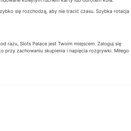
zybko się rozchodzą, aby nie tracić czasu. Szybka rotacja
 razu, Slots Palace jest Twoim miejscem. Zaloguj się
ko przy zachowaniu skupienia i napięcia rozgrywki. Miłego