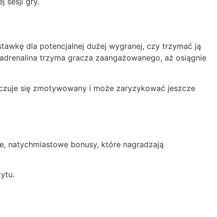
 sesji gry.
stawkę dla potencjalnej dużej wygranej, czy trzymać ją
; adrenalina trzyma gracza zaangażowanego, aż osiągnie
poczuje się zmotywowany i może zaryzykować jeszcze
ze, natychmiastowe bonusy, które nagradzają
ytu.