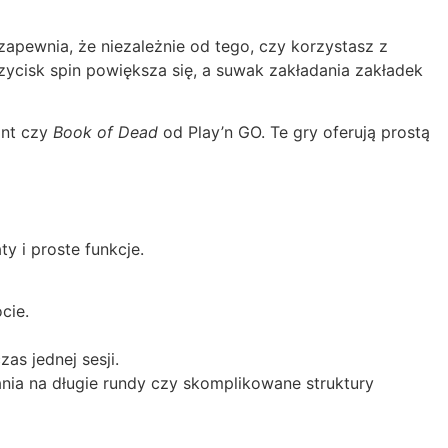
pewnia, że niezależnie od tego, czy korzystasz z
zycisk spin powiększa się, a suwak zakładania zakładek
nt czy
Book of Dead
od Play’n GO. Te gry oferują prostą
ty i proste funkcje.
cie.
s jednej sesji.
nia na długie rundy czy skomplikowane struktury