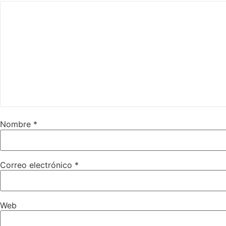
Nombre
*
Correo electrónico
*
Web