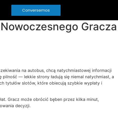
Conversemos
dla Nowoczesnego Gracza
zekiwania na autobus, chcą natychmiastowej informacji
ę pilność — lekkie strony ładują się niemal natychmiast, a
ch tytułów slotów, które obiecują szybkie wypłaty i
płat. Gracz może obrócić bęben przez kilka minut,
owania decyzji.