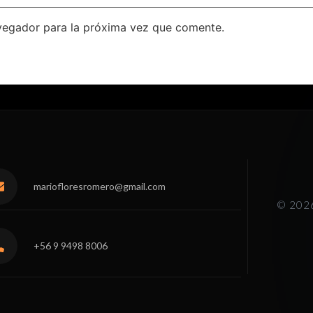
vegador para la próxima vez que comente.
mariofloresromero@gmail.com
© 2026
+56 9 9498 8006