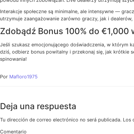
Interakcje społeczne są minimalne, ale intensywne — gracz
utrzymuje zaangażowanie zarówno graczy, jak i dealerów,
Zdobądź Bonus 100% do €1,000 
Jeśli szukasz emocjonującego doświadczenia, w którym każ
dziś, odbierz bonus powitalny i przekonaj się, jak krótki
spinowania!
Por
Mafloro1975
Deja una respuesta
Tu dirección de correo electrónico no será publicada.
Los 
Comentario