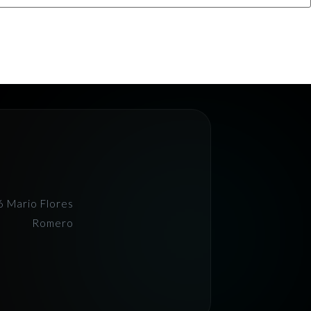
 Mario Flores
Romero