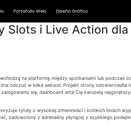
ia
Portafolio Web
Diseño Gráfico
ay Slots i Live Action 
y wchodzą na platformę między spotkaniami lub podczas oc
można odczuć w kilka sekund. Projekt strony odzwierciedla t
o zalogowaniu się, dashboard wita Cię karuzelą najgorętszy
oryzuje tytuły o wysokiej zmienności i krótkich liniach wy
ać, zadowolony z adrenaliny płynącej z szybkiego podejm