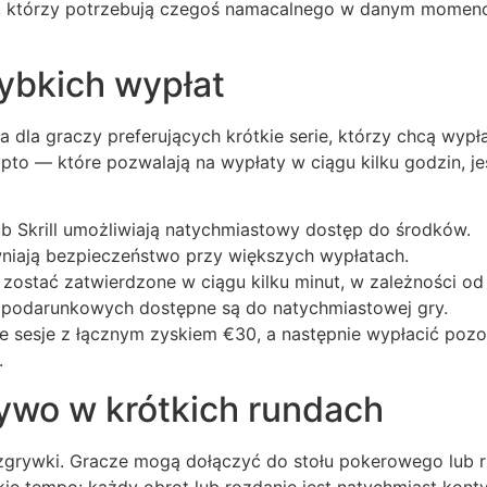
zy, którzy potrzebują czegoś namacalnego w danym momen
zybkich wypłat
dla graczy preferujących krótkie serie, którzy chcą wypła
to — które pozwalają na wypłaty w ciągu kilku godzin, jeś
 Skrill umożliwiają natychmiastowy dostęp do środków.
niają bezpieczeństwo przy większych wypłatach.
zostać zatwierdzone w ciągu kilku minut, w zależności od 
podarunkowych dostępne są do natychmiastowej gry.
ie sesje z łącznym zyskiem €30, a następnie wypłacić poz
.
żywo w krótkich rundach
ozgrywki. Gracze mogą dołączyć do stołu pokerowego lub rul
ie tempo: każdy obrot lub rozdanie jest natychmiast kon