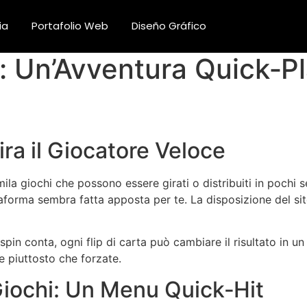
ia
Portafolio Web
Diseño Gráfico
 Un’Avventura Quick‑Pla
ira il Giocatore Veloce
ila giochi che possono essere girati o distribuiti in pochi 
taforma sembra fatta apposta per te. La disposizione del si
pin conta, ogni flip di carta può cambiare il risultato in un
e piuttosto che forzate.
 Giochi: Un Menu Quick‑Hit