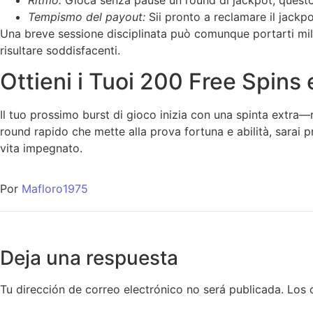
Tempismo del payout:
Sii pronto a reclamare il jackpot
Una breve sessione disciplinata può comunque portarti mil
risultare soddisfacenti.
Ottieni i Tuoi 200 Free Spins 
Il tuo prossimo burst di gioco inizia con una spinta extra—
round rapido che mette alla prova fortuna e abilità, sarai pr
vita impegnato.
Por
Mafloro1975
Deja una respuesta
Tu dirección de correo electrónico no será publicada.
Los 