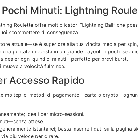
n Pochi Minuti: Lightning Roul
ghtning Roulette offre moltiplicatori “Lightning Ball” che pos
ì puoi scommettere di conseguenza.
atore attuale—se è superiore alla tua vincita media per spin,
e una puntata modesta in un grande payout in pochi second
 dealer ogni quindici minuti—perfetto per brevi burst.
si muove a velocità fulminea.
per Accesso Rapido
ite molteplici metodi di pagamento—carta o crypto—ognuno 
aneamente; ideali per micro‑sessioni.
nuti—senza attese.
neralmente istantanei; basta inserire i dati sulla pagina si
via più veloce per girare.