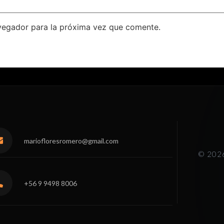
vegador para la próxima vez que comente.
mariofloresromero@gmail.com
© 2026
+56 9 9498 8006