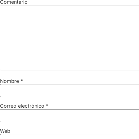
Comentario
Nombre
*
Correo electrónico
*
Web