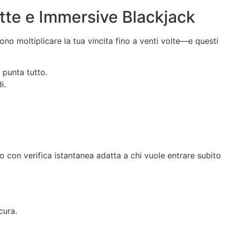
ette e Immersive Blackjack
sono moltiplicare la tua vincita fino a venti volte—e questi
 punta tutto.
i.
con verifica istantanea adatta a chi vuole entrare subito
cura.