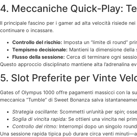
4. Meccaniche Quick‑Play: Tem
Il principale fascino per i gamer ad alta velocità risiede nei
continuare o incassare.
Controllo del rischio:
Imposta un “limite di round” prim
Tempismo decisionale:
Mantieni la dimensione della s
Flusso della sessione:
Cerca di terminare ogni session
Questo approccio disciplinato mantiene alta l’adrenalina ev
5. Slot Preferite per Vinte V
Gates of Olympus 1000 offre pagamenti massicci con la sua 
meccanica “Tumble” di Sweet Bonanza salva istantaneamente
Strategia oscillante:
Scommetti un’unità per spin; osser
Soglia di vincita rapida:
Se ottieni una vincita nei pri
Controllo del ritmo:
Interrompi dopo un singolo round di
Una sessione rapida tipica può durare circa venti minuti—a