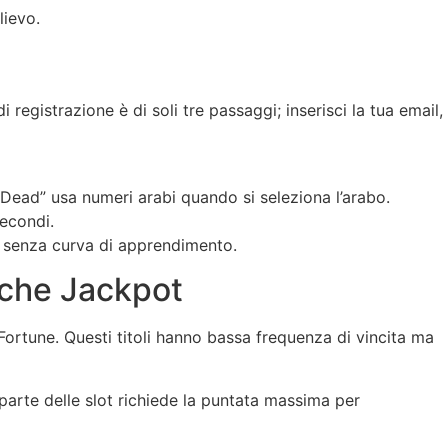
lievo.
registrazione è di soli tre passaggi; inserisci la tua email,
 Dead” usa numeri arabi quando si seleziona l’arabo.
secondi.
o senza curva di apprendimento.
iche Jackpot
Fortune. Questi titoli hanno bassa frequenza di vincita ma
 parte delle slot richiede la puntata massima per