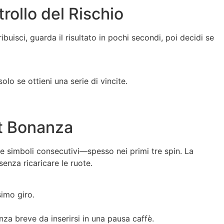
ollo del Rischio
ibuisci, guarda il risultato in pochi secondi, poi decidi se
o se ottieni una serie di vincite.
et Bonanza
e simboli consecutivi—spesso nei primi tre spin. La
nza ricaricare le ruote.
simo giro.
a breve da inserirsi in una pausa caffè.