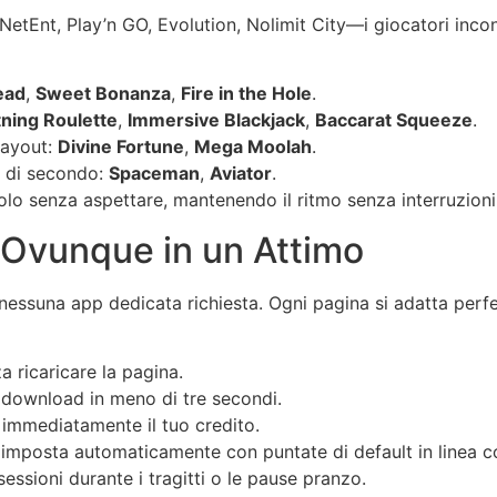
—NetEnt, Play’n GO, Evolution, Nolimit City—i giocatori inco
ead
,
Sweet Bonanza
,
Fire in the Hole
.
tning Roulette
,
Immersive Blackjack
,
Baccarat Squeeze
.
payout:
Divine Fortune
,
Mega Moolah
.
i di secondo:
Spaceman
,
Aviator
.
olo senza aspettare, mantenendo il ritmo senza interruzioni
a Ovunque in un Attimo
le—nessuna app dedicata richiesta. Ogni pagina si adatta pe
a ricaricare la pagina.
l download in meno di tre secondi.
immediatamente il tuo credito.
imposta automaticamente con puntate di default in linea con
ssioni durante i tragitti o le pause pranzo.