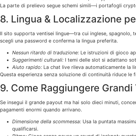
La parte di prelievo segue schemi simili—i portafogli crypt
8. Lingua & Localizzazione p
Il sito supporta ventisei lingue—tra cui inglese, spagnolo, t
scegli una password e conferma la lingua preferita.
Nessun ritardo di traduzione:
Le istruzioni di gioco a
Suggerimenti culturali:
I temi delle slot si adattano s
Aiuto rapido:
La chat live rileva automaticamente la li
Questa esperienza senza soluzione di continuità riduce le 
9. Come Raggiungere Grandi Vi
Se insegui il grande payout ma hai solo dieci minuti, conc
pagamenti enormi quando arrivano.
Dimensione della scommessa:
Usa la puntata massima d
qualificarsi.
Ritmo:
Gioca senza pause un round di jackpot; questo 