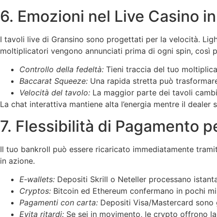
6. Emozioni nel Live Casino i
I tavoli live di Gransino sono progettati per la velocità. Li
moltiplicatori vengono annunciati prima di ogni spin, cos
Controllo della fedeltà:
Tieni traccia del tuo moltiplic
Baccarat Squeeze:
Una rapida stretta può trasformar
Velocità del tavolo:
La maggior parte dei tavoli cambia
La chat interattiva mantiene alta l’energia mentre il dealer 
7. Flessibilità di Pagamento 
Il tuo bankroll può essere ricaricato immediatamente tram
in azione.
E‑wallets:
Depositi Skrill o Neteller processano istant
Cryptos:
Bitcoin ed Ethereum confermano in pochi mi
Pagamenti con carta:
Depositi Visa/Mastercard sono ge
Evita ritardi:
Se sei in movimento, le crypto offrono la 