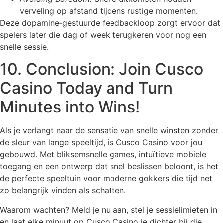
verveling op afstand tijdens rustige momenten.
Deze dopamine‑gestuurde feedbackloop zorgt ervoor dat
spelers later die dag of week terugkeren voor nog een
snelle sessie.
10. Conclusion: Join Cusco
Casino Today and Turn
Minutes into Wins!
Als je verlangt naar de sensatie van snelle winsten zonder
de sleur van lange speeltijd, is Cusco Casino voor jou
gebouwd. Met bliksemsnelle games, intuïtieve mobiele
toegang en een ontwerp dat snel beslissen beloont, is het
de perfecte speeltuin voor moderne gokkers die tijd net
zo belangrijk vinden als schatten.
Waarom wachten? Meld je nu aan, stel je sessielimieten in
en laat elke minuut op Cusco Casino je dichter bij die