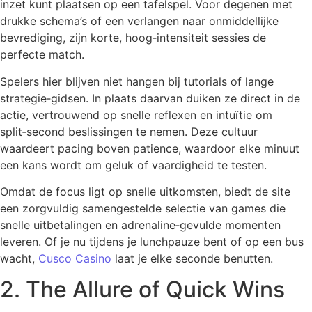
inzet kunt plaatsen op een tafelspel. Voor degenen met
drukke schema’s of een verlangen naar onmiddellijke
bevrediging, zijn korte, hoog‑intensiteit sessies de
perfecte match.
Spelers hier blijven niet hangen bij tutorials of lange
strategie‑gidsen. In plaats daarvan duiken ze direct in de
actie, vertrouwend op snelle reflexen en intuïtie om
split‑second beslissingen te nemen. Deze cultuur
waardeert pacing boven patience, waardoor elke minuut
een kans wordt om geluk of vaardigheid te testen.
Omdat de focus ligt op snelle uitkomsten, biedt de site
een zorgvuldig samengestelde selectie van games die
snelle uitbetalingen en adrenaline‑gevulde momenten
leveren. Of je nu tijdens je lunchpauze bent of op een bus
wacht,
Cusco Casino
laat je elke seconde benutten.
2. The Allure of Quick Wins