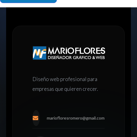
Diseño web
profesional para
empresas que quieren crecer.
mariofloresromero@gmail.com