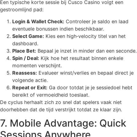
Een typische korte sessie bij Cusco Casino volgt een
gestroomlijnd pad:
Login & Wallet Check:
Controleer je saldo en laad
eventuele bonussen indien beschikbaar.
Select Game:
Kies een high‑velocity titel van het
dashboard.
Place Bet:
Bepaal je inzet in minder dan een seconde.
Spin / Deal:
Kijk hoe het resultaat binnen enkele
momenten verschijnt.
Reassess:
Evalueer winst/verlies en bepaal direct je
volgende actie.
Repeat or Exit:
Ga door totdat je je sessiedoel hebt
bereikt of vermoeidheid toeslaat.
De cyclus herhaalt zich zo snel dat spelers vaak niet
doorhebben dat de tijd verstrijkt totdat ze klaar zijn.
7. Mobile Advantage: Quick
Sessions Anywhere