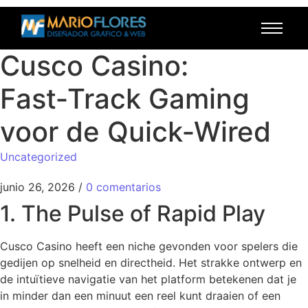
Cusco Casino:
Fast‑Track Gaming
voor de Quick‑Wired
Uncategorized
junio 26, 2026
/
0 comentarios
1. The Pulse of Rapid Play
Cusco Casino heeft een niche gevonden voor spelers die
gedijen op snelheid en directheid. Het strakke ontwerp en
de intuïtieve navigatie van het platform betekenen dat je
in minder dan een minuut een reel kunt draaien of een