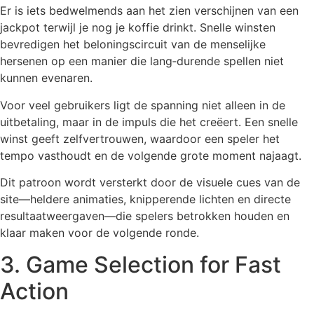
Er is iets bedwelmends aan het zien verschijnen van een
jackpot terwijl je nog je koffie drinkt. Snelle winsten
bevredigen het beloningscircuit van de menselijke
hersenen op een manier die lang‑durende spellen niet
kunnen evenaren.
Voor veel gebruikers ligt de spanning niet alleen in de
uitbetaling, maar in de impuls die het creëert. Een snelle
winst geeft zelfvertrouwen, waardoor een speler het
tempo vasthoudt en de volgende grote moment najaagt.
Dit patroon wordt versterkt door de visuele cues van de
site—heldere animaties, knipperende lichten en directe
resultaatweergaven—die spelers betrokken houden en
klaar maken voor de volgende ronde.
3. Game Selection for Fast
Action