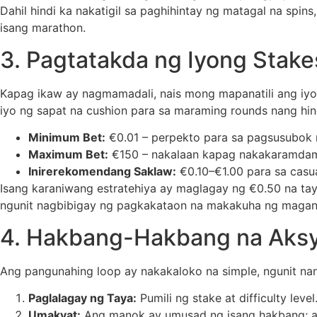
Dahil hindi ka nakatigil sa paghihintay ng matagal na spin
isang marathon.
3. Pagtatakda ng Iyong Stakes
Kapag ikaw ay nagmamadali, nais mong mapanatili ang iyong
iyo ng sapat na cushion para sa maraming rounds nang hind
Minimum Bet:
€0.01 – perpekto para sa pagsusubok 
Maximum Bet:
€150 – nakalaan kapag nakakaramdam
Inirerekomendang Saklaw:
€0.10–€1.00 para sa casua
Isang karaniwang estratehiya ay maglagay ng €0.50 na ta
ngunit nagbibigay ng pagkakataon na makakuha ng magan
4. Hakbang-Hakbang na Aksy
Ang pangunahing loop ay nakakaloko na simple, ngunit nan
Paglalagay ng Taya:
Pumili ng stake at difficulty level
Umakyat:
Ang manok ay umusad ng isang hakbang; ang