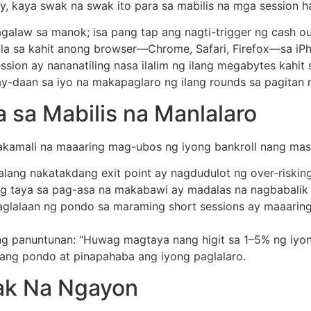
lay, kaya swak na swak ito para sa mabilis na mga session
galaw sa manok; isa pang tap ang nagti-trigger ng cash ou
la sa kahit anong browser—Chrome, Safari, Firefox—sa iPh
sion ay nananatiling nasa ilalim ng ilang megabytes kahit
gay-daan sa iyo na makapaglaro ng ilang rounds sa pagitan
a sa Mabilis na Manlalaro
akamali na maaaring mag-ubos ng iyong bankroll nang mas 
ang nakatakdang exit point ay nagdudulot ng over‑risking 
g taya sa pag-asa na makabawi ay madalas na nagbabalik n
glalaan ng pondo sa maraming short sessions ay maaaring
g panuntunan: “Huwag magtaya nang higit sa 1–5% ng iyong
uang pondo at pinapahaba ang iyong paglalaro.
ak Na Ngayon