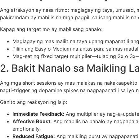
Ang atraksyon ay nasa ritmo: maglagay ng taya, umusad,
pakiramdam ay mabilis na mga pagpili sa isang mabilis na 
Kapag ang target mo ay mabilisang panalo:
Maglagay ng mas maliit na taya upang mapanatili ang
Piliin ang Easy o Medium na antas para sa mas madal
Mag-set ng fixed target multiplier—tulad ng 2x o 
2. Bakit Nanalo sa Maikling L
Ang mga short sessions ay mas malakas na nakakaapekto sa 
nagti-trigger ng dopamine spikes na nagpapanatili sa iyo n
Ganito ang reaksyon ng isip:
Immediate Feedback:
Ang multiplier ay nag-a-update
Affective Boost:
Ang mabilis na panalo ay nagpapala
emotionally.
Reduced Fatigue:
Ang maikling burst ay nagpapanatil