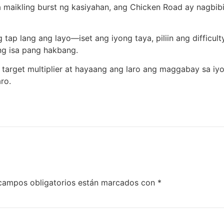
sa maikling burst ng kasiyahan, ang Chicken Road ay nagb
 tap lang ang layo—iset ang iyong taya, piliin ang difficu
ng isa pang hakbang.
ng target multiplier at hayaang ang laro ang maggabay sa i
ro.
campos obligatorios están marcados con
*