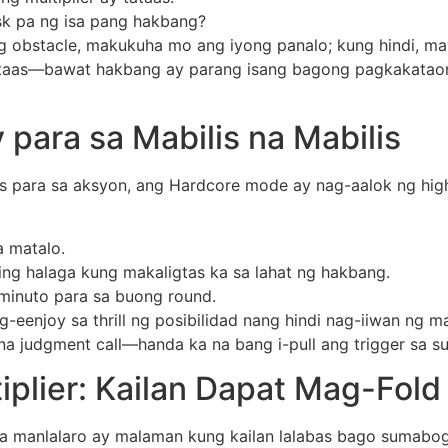
k pa ng isa pang hakbang?
obstacle, makukuha mo ang iyong panalo; kung hindi, maw
mataas—bawat hakbang ay parang isang bagong pagkakataon 
para sa Mabilis na Mabilis
para sa aksyon, ang Hardcore mode ay nag-aalok ng high‑
 matalo.
ng halaga kung makaligtas ka sa lahat ng hakbang.
inuto para sa buong round.
eenjoy sa thrill ng posibilidad nang hindi nag-iiwan ng m
na judgment call—handa ka na bang i-pull ang trigger sa 
iplier: Kailan Dapat Mag-Fold
 manlalaro ay malaman kung kailan lalabas bago sumabog a