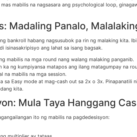
s, mas mabilis na nagsasara ang psychological loop, ginaga
: Madaling Panalo, Malalaking
 bankroll habang nagsusubok pa rin ng malaking kita. Ibig 
i isinasakripisyo ang lahat sa isang bagsak.
ng mabilis na mga round nang walang malaking panganib.
 ka ng kumpiyansa matapos ang ilang matagumpay na rou
l na mabilis na mga session.
ya sa Easy mode at mag-cash out sa 2x o 3x. Pinapanatili
dang kita.
on: Mula Taya Hanggang Cas
gangailangan ito ng mabilis na pagdedesisyon:
.
 multiplier ay tataas.