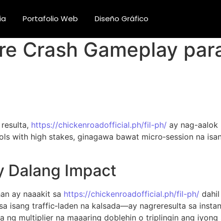
ia
Portafolio Web
Diseño Gráfico
ire Crash Gameplay par
 resulta,
https://chickenroadofficial.ph/fil-ph/
ay nag-aalok n
rols with high stakes, ginagawa bawat micro‑session na is
y Dalang Impact
han ay naaakit sa
https://chickenroadofficial.ph/fil-ph/
dahil
sang traffic‑laden na kalsada—ay nagreresulta sa instan
ng multiplier na maaaring doblehin o triplingin ang iyong 