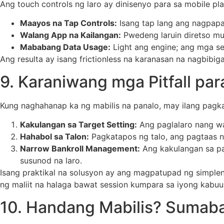
Ang touch controls ng laro ay dinisenyo para sa mobile p
Maayos na Tap Controls:
Isang tap lang ang nagpapa
Walang App na Kailangan:
Pwedeng laruin diretso mu
Mababang Data Usage:
Light ang engine; ang mga ses
Ang resulta ay isang frictionless na karanasan na nagbibi
9. Karaniwang mga Pitfall par
Kung naghahanap ka ng mabilis na panalo, may ilang pagk
Kakulangan sa Target Setting:
Ang paglalaro nang wal
Hahabol sa Talon:
Pagkatapos ng talo, ang pagtaas n
Narrow Bankroll Management:
Ang kakulangan sa pa
susunod na laro.
Isang praktikal na solusyon ay ang magpatupad ng simplen
ng maliit na halaga bawat session kumpara sa iyong kabu
10. Handang Mabilis? Sumab