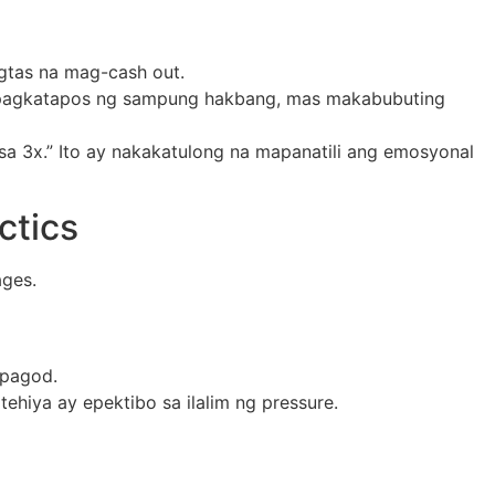
igtas na mag-cash out.
 pagkatapos ng sampung hakbang, mas makabubuting
sa 3x.” Ito ay nakakatulong na mapanatili ang emosyonal
ctics
ages.
apagod.
hiya ay epektibo sa ilalim ng pressure.