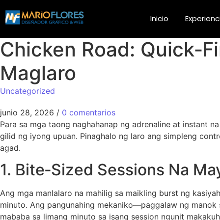
Inicio
Experienc
Chicken Road: Quick‑F
Maglaro
Uncategorized
junio 28, 2026
/
0 comentarios
Para sa mga taong naghahanap ng adrenaline at instant na
gilid ng iyong upuan. Pinaghalo ng laro ang simpleng cont
agad.
1. Bite‑Sized Sessions Na Ma
Ang mga manlalaro na mahilig sa maikling burst ng kasiya
minuto. Ang pangunahing mekaniko—paggalaw ng manok sa i
mababa sa limang minuto sa isang session ngunit makakuha 