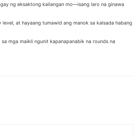
ibigay ng eksaktong kailangan mo—isang laro na ginawa
lty level, at hayaang tumawid ang manok sa kalsada habang
yo sa mga maikli ngunit kapanapanabik na rounds na