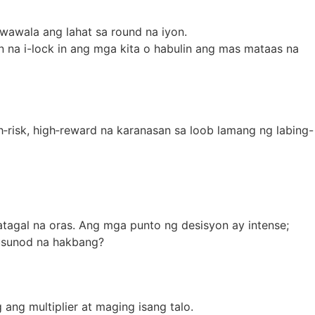
awala ang lahat sa round na iyon.
na i-lock in ang mga kita o habulin ang mas mataas na
risk, high‑reward na karanasan sa loob lamang ng labing-
atagal na oras. Ang mga punto ng desisyon ay intense;
susunod na hakbang?
ng multiplier at maging isang talo.