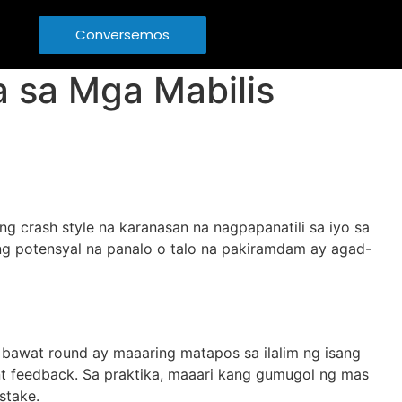
Conversemos
a sa Mga Mabilis
g crash style na karanasan na nagpapanatili sa iyo sa
ang potensyal na panalo o talo na pakiramdam ay agad-
 bawat round ay maaaring matapos sa ilalim ng isang
t feedback. Sa praktika, maaari kang gumugol ng mas
stake.