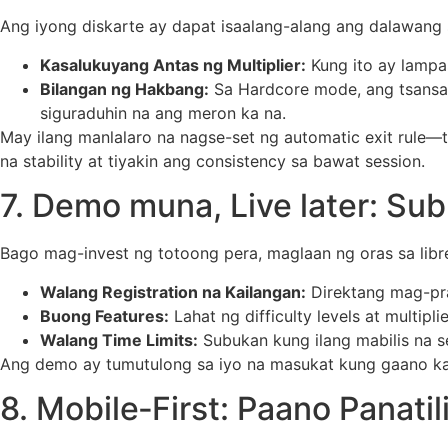
Ang iyong diskarte ay dapat isaalang-alang ang dalawang s
Kasalukuyang Antas ng Multiplier:
Kung ito ay lampas
Bilangan ng Hakbang:
Sa Hardcore mode, ang tsansa
siguraduhin na ang meron ka na.
May ilang manlalaro na nagse-set ng automatic exit rule—
na stability at tiyakin ang consistency sa bawat session.
7. Demo muna, Live later: Su
Bago mag-invest ng totoong pera, maglaan ng oras sa libr
Walang Registration na Kailangan:
Direktang mag-pra
Buong Features:
Lahat ng difficulty levels at multipl
Walang Time Limits:
Subukan kung ilang mabilis na s
Ang demo ay tumutulong sa iyo na masukat kung gaano kabil
8. Mobile‑First: Paano Panatil