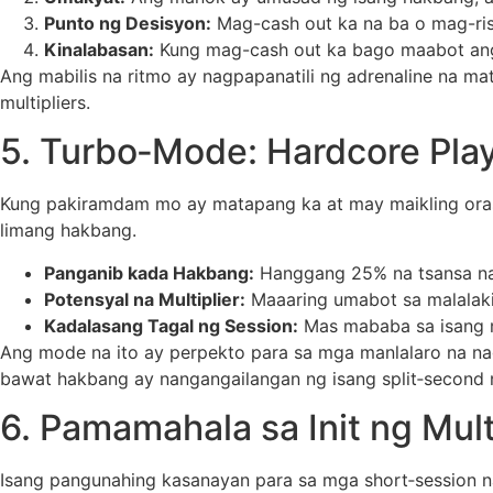
Punto ng Desisyon:
Mag-cash out ka na ba o mag-ris
Kinalabasan:
Kung mag-cash out ka bago maabot ang 
Ang mabilis na ritmo ay nagpapanatili ng adrenaline na 
multipliers.
5. Turbo‑Mode: Hardcore Play 
Kung pakiramdam mo ay matapang ka at may maikling oras 
limang hakbang.
Panganib kada Hakbang:
Hanggang 25% na tsansa na
Potensyal na Multiplier:
Maaaring umabot sa malalaki
Kadalasang Tagal ng Session:
Mas mababa sa isang m
Ang mode na ito ay perpekto para sa mga manlalaro na nag-
bawat hakbang ay nangangailangan ng isang split‑second 
6. Pamamahala sa Init ng Mult
Isang pangunahing kasanayan para sa mga short‑session na