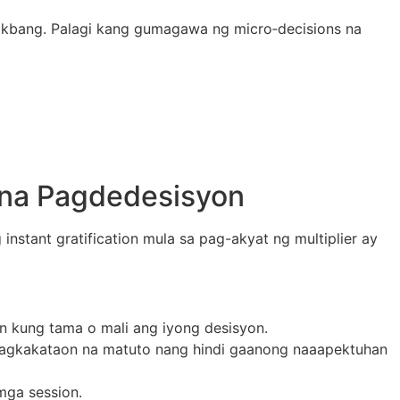
akbang. Palagi kang gumagawa ng micro‑decisions na
s na Pagdedesisyon
stant gratification mula sa pag-akyat ng multiplier ay
on kung tama o mali ang iyong desisyon.
 pagkakataon na matuto nang hindi gaanong naaapektuhan
mga session.