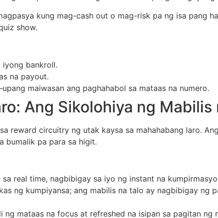
 magpasya kung mag-cash out o mag-risk pa ng isa pang h
quiz show.
 iyong bankroll.
as na payout.
3x—upang maiwasan ang paghahabol sa mataas na numero.
aro: Ang Sikolohiya ng Mabili
reward circuitry ng utak kaysa sa mahahabang laro. Ang in
a bumalik pa para sa higit.
 sa real time, nagbibigay sa iyo ng instant na kumpirmasy
kas ng kumpiyansa; ang mabilis na talo ay nagbibigay ng
i ng mataas na focus at refreshed na isipan sa pagitan ng 