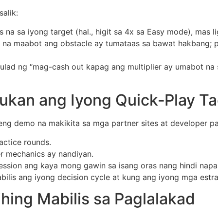
alik:
 na sa iyong target (hal., higit sa 4x sa Easy mode), mas l
 na maabot ang obstacle ay tumataas sa bawat hakbang;
tulad ng “mag-cash out kapag ang multiplier ay umabot na 
bukan ang Iyong Quick‑Play Ta
eng demo na makikita sa mga partner sites at developer p
ctice rounds.
ier mechanics ay nandiyan.
ession ang kaya mong gawin sa isang oras nang hindi nap
is ang iyong decision cycle at kung ang iyong mga estrate
ihing Mabilis sa Paglalakad