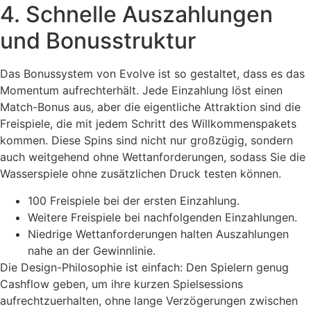
4. Schnelle Auszahlungen
und Bonusstruktur
Das Bonussystem von Evolve ist so gestaltet, dass es das
Momentum aufrechterhält. Jede Einzahlung löst einen
Match-Bonus aus, aber die eigentliche Attraktion sind die
Freispiele, die mit jedem Schritt des Willkommenspakets
kommen. Diese Spins sind nicht nur großzügig, sondern
auch weitgehend ohne Wettanforderungen, sodass Sie die
Wasserspiele ohne zusätzlichen Druck testen können.
100 Freispiele bei der ersten Einzahlung.
Weitere Freispiele bei nachfolgenden Einzahlungen.
Niedrige Wettanforderungen halten Auszahlungen
nahe an der Gewinnlinie.
Die Design-Philosophie ist einfach: Den Spielern genug
Cashflow geben, um ihre kurzen Spielsessions
aufrechtzuerhalten, ohne lange Verzögerungen zwischen