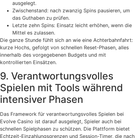
ausgelegt.
Zwischenstand: nach zwanzig Spins pausieren, um
das Guthaben zu prüfen.
Letzte zehn Spins: Einsatz leicht erhöhen, wenn die
Mittel es zulassen.
Die ganze Stunde fühlt sich an wie eine Achterbahnfahrt:
kurze Hochs, gefolgt von schnellen Reset-Phasen, alles
innerhalb des vorgegebenen Budgets und mit
kontrollierten Einsätzen.
9. Verantwortungsvolles
Spielen mit Tools während
intensiver Phasen
Das Framework für verantwortungsvolles Spielen bei
Evolve Casino ist darauf ausgelegt, Spieler auch bei
schnellen Spielphasen zu schützen. Die Plattform bietet
Echtzeit-Einzahlungsgrenzen und Session-Timer, die nach