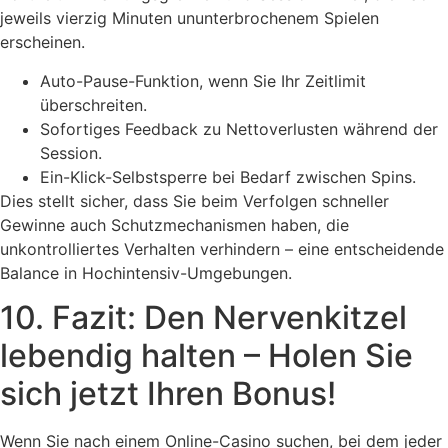
jeweils vierzig Minuten ununterbrochenem Spielen
erscheinen.
Auto-Pause-Funktion, wenn Sie Ihr Zeitlimit
überschreiten.
Sofortiges Feedback zu Nettoverlusten während der
Session.
Ein-Klick-Selbstsperre bei Bedarf zwischen Spins.
Dies stellt sicher, dass Sie beim Verfolgen schneller
Gewinne auch Schutzmechanismen haben, die
unkontrolliertes Verhalten verhindern – eine entscheidende
Balance in Hochintensiv-Umgebungen.
10. Fazit: Den Nervenkitzel
lebendig halten – Holen Sie
sich jetzt Ihren Bonus!
Wenn Sie nach einem Online-Casino suchen, bei dem jeder