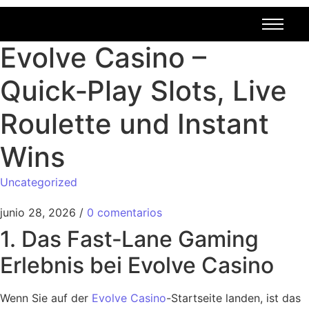
Evolve Casino –
Quick‑Play Slots, Live
Roulette und Instant
Wins
Uncategorized
junio 28, 2026
/
0 comentarios
1. Das Fast‑Lane Gaming
Erlebnis bei Evolve Casino
Wenn Sie auf der
Evolve Casino
-Startseite landen, ist das