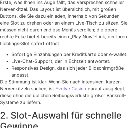
Erste, was Ihnen ins Auge fällt, das Versprechen schneller
Nervenkitzel. Das Layout ist übersichtlich, mit großen
Buttons, die Sie dazu einladen, innerhalb von Sekunden
eine Slot zu drehen oder an einem Live-Tisch zu sitzen. Sie
müssen nicht durch endlose Menüs scrollen; die obere
rechte Ecke bietet bereits einen „Play Now“-Link, der Ihren
Lieblings-Slot sofort öffnet.
Sofortige Einzahlungen per Kreditkarte oder e‑wallet.
Live-Chat-Support, der in Echtzeit antwortet.
Responsives Design, das sich jeder Bildschirmgröße
anpasst.
Die Stimmung ist klar: Wenn Sie nach intensiven, kurzen
Nervenkitzeln suchen, ist
Evolve Casino
darauf ausgelegt,
diese ohne die üblichen Reibungsverluste großer Bankroll-
Systeme zu liefern.
2. Slot-Auswahl für schnelle
Gewinne