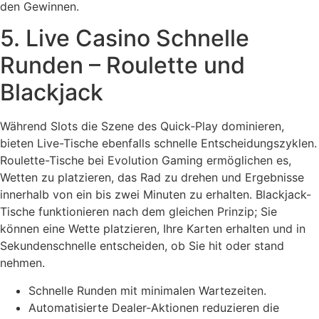
den Gewinnen.
5. Live Casino Schnelle
Runden – Roulette und
Blackjack
Während Slots die Szene des Quick‑Play dominieren,
bieten Live-Tische ebenfalls schnelle Entscheidungszyklen.
Roulette-Tische bei Evolution Gaming ermöglichen es,
Wetten zu platzieren, das Rad zu drehen und Ergebnisse
innerhalb von ein bis zwei Minuten zu erhalten. Blackjack-
Tische funktionieren nach dem gleichen Prinzip; Sie
können eine Wette platzieren, Ihre Karten erhalten und in
Sekundenschnelle entscheiden, ob Sie hit oder stand
nehmen.
Schnelle Runden mit minimalen Wartezeiten.
Automatisierte Dealer-Aktionen reduzieren die