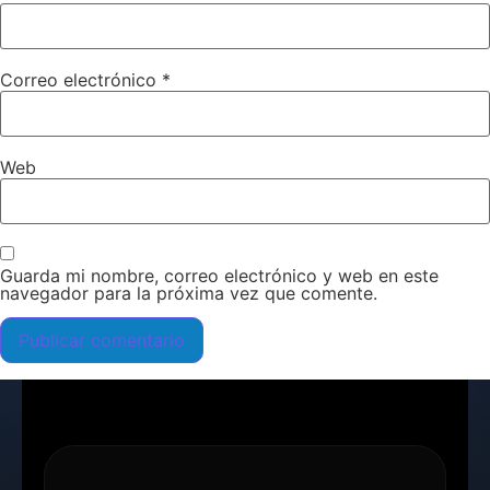
Correo electrónico
*
Web
Guarda mi nombre, correo electrónico y web en este
navegador para la próxima vez que comente.