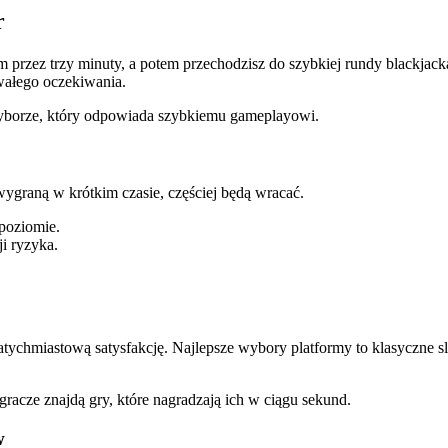
r
m przez trzy minuty, a potem przechodzisz do szybkiej rundy blackjack
rwałego oczekiwania.
wyborze, który odpowiada szybkiemu gameplayowi.
wygraną w krótkim czasie, częściej będą wracać.
poziomie.
ji ryzyka.
natychmiastową satysfakcję. Najlepsze wybory platformy to klasyczne
 gracze znajdą gry, które nagradzają ich w ciągu sekund.
w