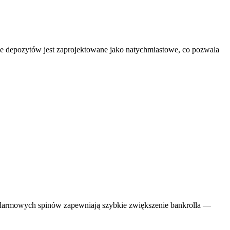
nie depozytów jest zaprojektowane jako natychmiastowe, co pozwala
0 darmowych spinów zapewniają szybkie zwiększenie bankrolla —