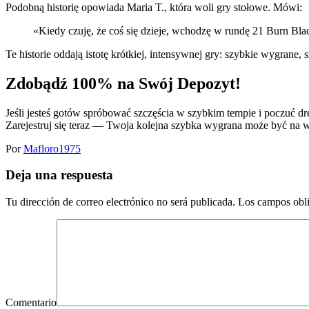
Podobną historię opowiada Maria T., która woli gry stołowe. Mówi:
«Kiedy czuję, że coś się dzieje, wchodzę w rundę 21 Burn Bla
Te historie oddają istotę krótkiej, intensywnej gry: szybkie wygrane
Zdobądź 100% na Swój Depozyt!
Jeśli jesteś gotów spróbować szczęścia w szybkim tempie i poczuć
Zarejestruj się teraz — Twoja kolejna szybka wygrana może być na w
Por
Mafloro1975
Deja una respuesta
Tu dirección de correo electrónico no será publicada.
Los campos obli
Comentario