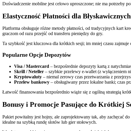
Doświadczenie mobilne jest celowo uproszczone; nie ma potrzeby po
Elastyczność Płatności dla Błyskawicznyc
Platforma obsługuje różne metody płatności, od tradycyjnych kart k
graczom od razu przejść od transferu pieniędzy do gry.
Ta szybkość jest kluczowa dla krótkich sesji; im mniej czasu zajmuje
Popularne Opcje Depozytów
Visa / Mastercard
– bezpośrednie depozyty kartą z natychmi
Skrill / Neteller
– szybkie przelewy e‑wallet (z wyłączeniem n
Kryptowaluty
– niemal zerowy czas przetwarzania z przejrzyst
Przelew bankowy
– obsługiwany przez lokalne banki; czas pr
Łatwość finansowania bezpośrednio wiąże się z ogólną strategią krótki
Bonusy i Promocje Pasujące do Krótkiej Se
Pakiet powitalny jest hojny, ale zaprojektowany tak, aby zachęcać
idealne na szybką rundę slotów lub gier stołowych.