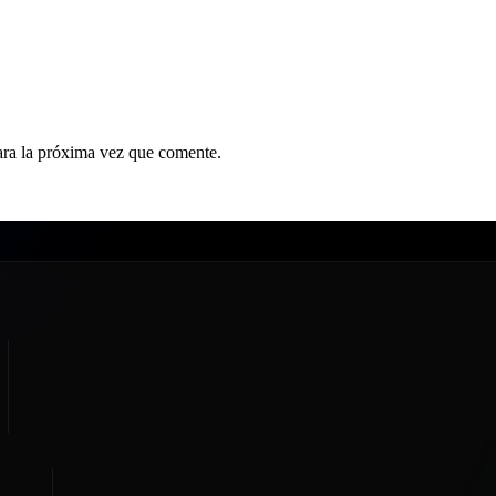
ara la próxima vez que comente.