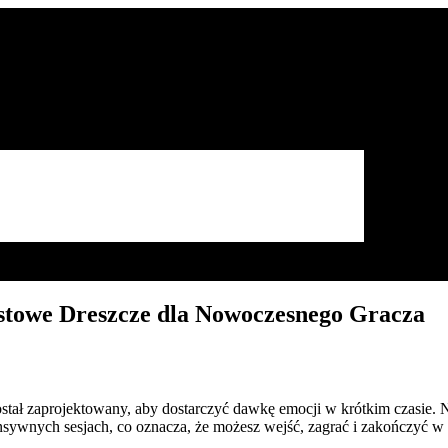
stowe Dreszcze dla Nowoczesnego Gracza
 został zaprojektowany, aby dostarczyć dawkę emocji w krótkim czasie.
ensywnych sesjach, co oznacza, że możesz wejść, zagrać i zakończyć 