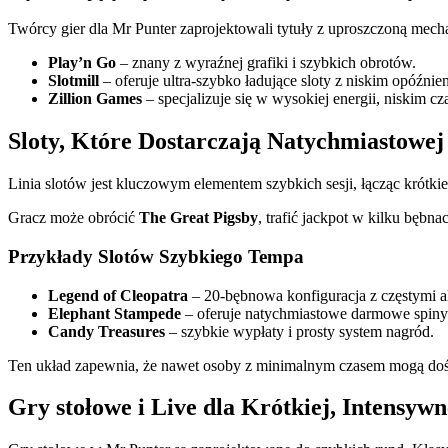
Twórcy gier dla Mr Punter zaprojektowali tytuły z uproszczoną mech
Play’n Go
– znany z wyraźnej grafiki i szybkich obrotów.
Slotmill
– oferuje ultra‑szybko ładujące sloty z niskim opóźnie
Zillion Games
– specjalizuje się w wysokiej energii, niskim cza
Sloty, Które Dostarczają Natychmiastowej 
Linia slotów jest kluczowym elementem szybkich sesji, łącząc krótki
Gracz może obrócić
The Great Pigsby
, trafić jackpot w kilku bębn
Przykłady Slotów Szybkiego Tempa
Legend of Cleopatra
– 20‑bębnowa konfiguracja z częstymi 
Elephant Stampede
– oferuje natychmiastowe darmowe spiny p
Candy Treasures
– szybkie wypłaty i prosty system nagród.
Ten układ zapewnia, że nawet osoby z minimalnym czasem mogą doś
Gry stołowe i Live dla Krótkiej, Intensyw