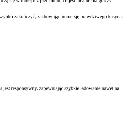
ńczą się w mniej niż pięć minut, co jest idealne dla graczy
a szybko zakończyć, zachowując immersję prawdziwego kasyna.
s jest responsywny, zapewniając szybkie ładowanie nawet na