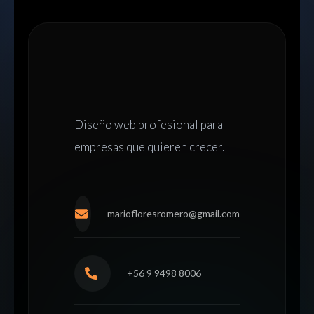
Diseño web
profesional para
empresas que quieren crecer.
mariofloresromero@gmail.com
+56 9 9498 8006