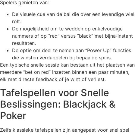
Spelers genieten van:
De visuele cue van de bal die over een levendige wiel
rolt.
De mogelijkheid om te wedden op enkelvoudige
nummers of op “red” versus “black” met bijna‑instant
resultaten.
De optie om deel te nemen aan “Power Up” functies
die winsten verdubbelen bij bepaalde spins.
Een typische snelle sessie kan bestaan uit het plaatsen van
meerdere “bet on red” inzetten binnen een paar minuten,
elk met directe feedback of je wint of verliest.
Tafelspellen voor Snelle
Beslissingen: Blackjack &
Poker
Zelfs klassieke tafelspellen zijn aangepast voor snel spel