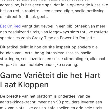
adrenaline, is het eerste spel dat in je opkomt de klassieke
bet on red in roulette – een eenvoudige, snelle beslissing
die direct feedback geeft.
Bet On Red
vangt dat gevoel in een bibliotheek van meer
dan zesduizend titels, van Megaways slots tot live roulette
spectacles zoals Crazy Time en Power Up Roulette.
Dit artikel duikt in hoe de site inspeelt op spelers die
houden van korte, hoog‑intensieve sessies: snelle
stortingen, snel inzetten, en snelle uitbetalingen, allemaal
verpakt in een mobielvriendelijke ervaring.
Game Variëteit die het Hart
Laat Kloppen
De breedte van het platform is onderdeel van de
aantrekkingskracht: meer dan 90 providers leveren een
mix van slots, live casino, tafelspellen en originele titels.