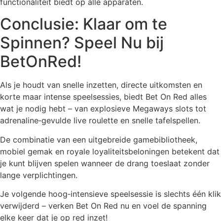
functionaliteit biedt op alle apparaten.
Conclusie: Klaar om te
Spinnen? Speel Nu bij
BetOnRed!
Als je houdt van snelle inzetten, directe uitkomsten en
korte maar intense speelsessies, biedt Bet On Red alles
wat je nodig hebt – van explosieve Megaways slots tot
adrenaline‑gevulde live roulette en snelle tafelspellen.
De combinatie van een uitgebreide gamebibliotheek,
mobiel gemak en royale loyaliteitsbeloningen betekent dat
je kunt blijven spelen wanneer de drang toeslaat zonder
lange verplichtingen.
Je volgende hoog‑intensieve speelsessie is slechts één klik
verwijderd – verken Bet On Red nu en voel de spanning
elke keer dat je op red inzet!