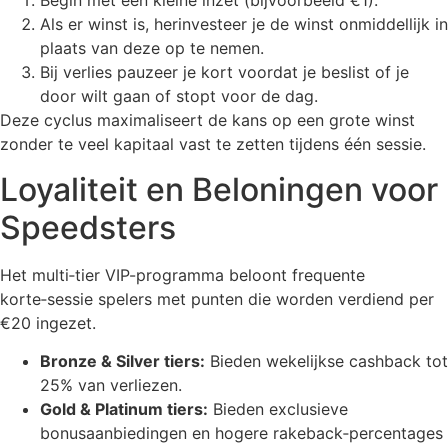
Begin met een kleine inzet (bijvoorbeeld €1).
Als er winst is, herinvesteer je de winst onmiddellijk in
plaats van deze op te nemen.
Bij verlies pauzeer je kort voordat je beslist of je
door wilt gaan of stopt voor de dag.
Deze cyclus maximaliseert de kans op een grote winst
zonder te veel kapitaal vast te zetten tijdens één sessie.
Loyaliteit en Beloningen voor
Speedsters
Het multi‑tier VIP-programma beloont frequente
korte‑sessie spelers met punten die worden verdiend per
€20 ingezet.
Bronze & Silver tiers:
Bieden wekelijkse cashback tot
25% van verliezen.
Gold & Platinum tiers:
Bieden exclusieve
bonusaanbiedingen en hogere rakeback‑percentages