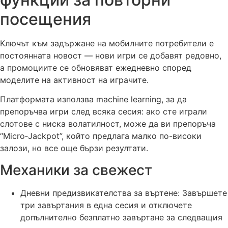
посещения
Ключът към задържане на мобилните потребители е
постоянната новост — нови игри се добавят редовно,
а промоциите се обновяват ежедневно според
моделите на активност на играчите.
Платформата използва machine learning, за да
препоръчва игри след всяка сесия: ако сте играли
слотове с ниска волатилност, може да ви препоръча
“Micro‑Jackpot”, който предлага малко по-високи
залози, но все още бързи резултати.
Механики за свежест
Дневни предизвикателства за въртене: Завършете
три завъртания в една сесия и отключете
допълнително безплатно завъртане за следващия