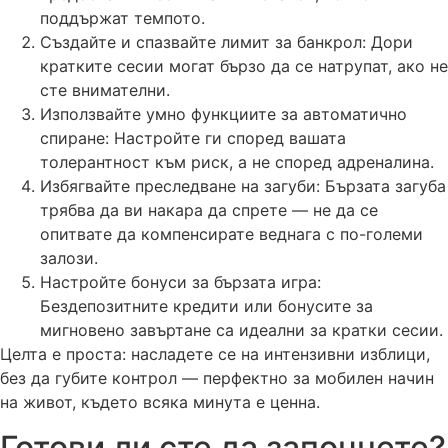
поддържат темпото.
Създайте и спазвайте лимит за банкрол: Дори
кратките сесии могат бързо да се натрупат, ако не
сте внимателни.
Използвайте умно функциите за автоматично
спиране: Настройте ги според вашата
толерантност към риск, а не според адреналина.
Избягвайте преследване на загуби: Бързата загуба
трябва да ви накара да спрете — не да се
опитвате да компенсирате веднага с по-големи
залози.
Настройте бонуси за бързата игра:
Бездепозитните кредити или бонусите за
мигновено завъртане са идеални за кратки сесии.
Целта е проста: насладете се на интензивни изблици,
без да губите контрол — перфектно за мобилен начин
на живот, където всяка минута е ценна.
Готови ли сте да започнете?