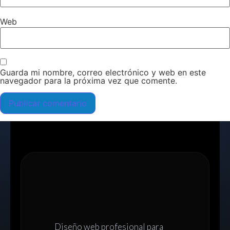
Web
Guarda mi nombre, correo electrónico y web en este
navegador para la próxima vez que comente.
Diseño web
profesional para