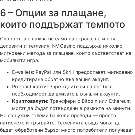
6 – Опции за плащане,
които поддържат темпото
Скоростта е важна не само на екрана, но и при
депозити и тегления. NV Casino поддържа няколко
мигновени метода за плащане, които съответстват на
мобилната игра:
E‑wallets: PayPal или Skrill предоставят мигновено
кредитиране обратно във вашия акаунт.
Pre‑paid карти: Зареждайте ги на път без
необходимост да влизате в външни акаунти.
Криптовалути:
Трансфери с Bitcoin или Ethereum
могат да бъдат потвърдени в рамките на минути.
Не са нужни големи банкови преводи — просто
натиснете и тръгвайте. Тегленията също могат да
бъдат обработени бързо; много потребители получават