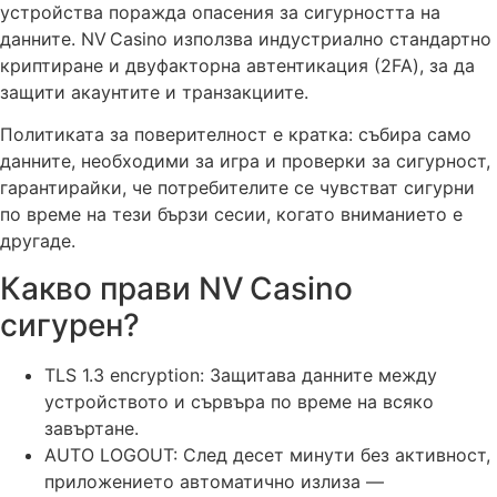
устройства поражда опасения за сигурността на
данните. NV Casino използва индустриално стандартно
криптиране и двуфакторна автентикация (2FA), за да
защити акаунтите и транзакциите.
Политиката за поверителност е кратка: събира само
данните, необходими за игра и проверки за сигурност,
гарантирайки, че потребителите се чувстват сигурни
по време на тези бързи сесии, когато вниманието е
другаде.
Какво прави NV Casino
сигурен?
TLS 1.3 encryption: Защитава данните между
устройството и сървъра по време на всяко
завъртане.
AUTO LOGOUT: След десет минути без активност,
приложението автоматично излиза —