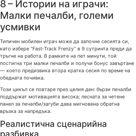
8 – Истории на играчи:
Малки печалби, големи
усмивки
Типичен мобилен играч може да започне сесията си,
като избере “Fast‑Track Frenzy” в 9 сутринта преди да
тръгне на работа. В рамките на пет минути, той
постигна три малки печалби и получи бонус завъртане
— което предизвика втора кратка сесия по време на
обедната почивка.
Този цикъл се повтаря през целия ден: бързи печалби
поддържат мотивацията висока; лесната за четене
панел за печалби/загуби дава мигновена обратна
връзка за напредъка.
Реалистична сценарийна
разбивка